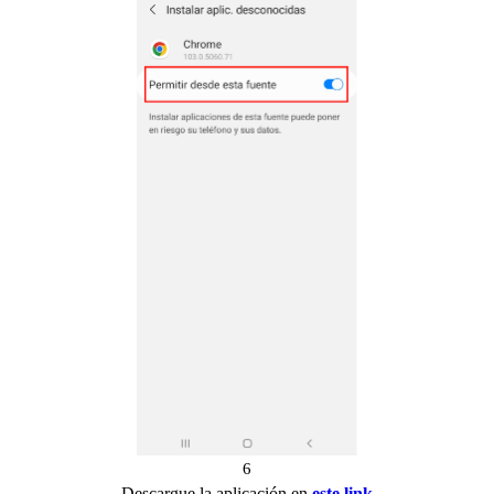
6
Descargue la aplicación en
este link